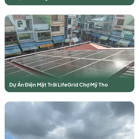
Dự Án Điện Mặt Trời LifeGrid Chợ Mỹ Tho