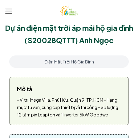
Bỏ
qua
nội
Dự án điện mặt trời áp mái hộ gia đình
dung
(S20028QTTT) Anh Ngọc
Điện Mặt Trời Hộ Gia Đình
Mô tả
- Vị trí: Mega Villa, Phú Hữu, Quận 9, TP. HCM - Hạng
mục: tư vấn, cung cấp thiết bị và thi công - Số lượng
12 tấm pin Leapton và 1 Inverter 5kW Goodwe