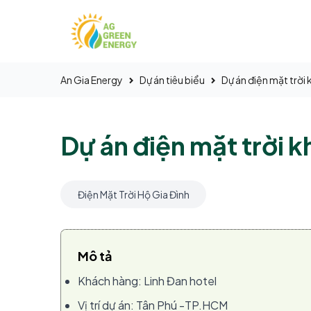
Bỏ
qua
nội
dung
An Gia Energy
Dự án tiêu biểu
Dự án điện mặt trời
Dự án điện mặt trời k
Điện Mặt Trời Hộ Gia Đình
Mô tả
Khách hàng: Linh Đan hotel
Vị trí dự án: Tân Phú -TP.HCM