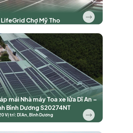
i LifeGrid Chợ Mỹ Tho
 áp mái Nhà máy Toa xe lửa Dĩ An –
ỉnh Bình Dương S20274NT
20
Vị trí: Dĩ An, Bình Dương