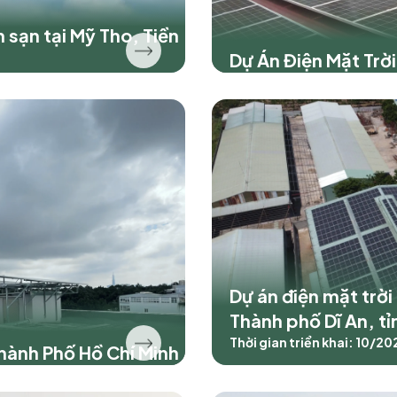
h sạn tại Mỹ Tho, Tiền
Dự Án Điện Mặt Trờ
Dự án điện mặt trời
Thành phố Dĩ An, t
Thời gian triển khai: 10/20
Thành Phố Hồ Chí Minh