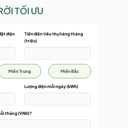
ỜI TỐI ƯU
đặt điện
Tiền điện tiêu thụ hàng tháng
(triệu)
Miền Trung
Miền Bắc
Lượng điện mỗi ngày (kWh)
mỗi tháng (VNĐ)?