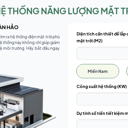
 HỆ THỐNG NĂNG LƯỢNG MẶT TR
OÀN HẢO
Diện tích cần thiết để lắp 
tìm ra hệ thống điện mặt trời phù
mặt trời (M2)
ệ thống này không chỉ giúp giảm
ệ môi trường. Hãy bắt đầu ngay
Miền Nam
Công suất hệ thống (KW)
Dự tính số tiền tiết kiệm 