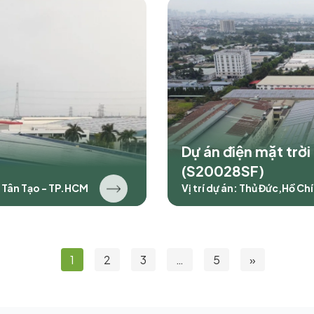
Dự án điện mặt trời
(S20028SF)
N Tân Tạo - TP.HCM
Vị trí dự án: Thủ Đức,Hồ Ch
1
2
3
…
5
»