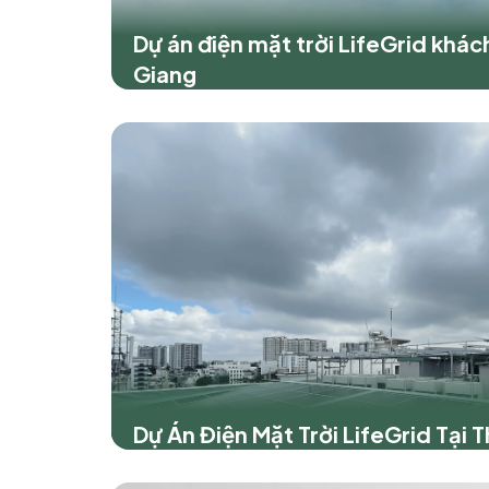
Dự án điện mặt trời LifeGrid khác
Giang
Dự Án Điện Mặt Trời LifeGrid Tại 