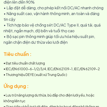
điện lên đến 90%
• Lắp đặt dễ dàng, cho phép kết nối DC/AC nhanh chóng
• Năng suất cao, vận hành thông minh, an toàn và đáng
tin cậy
• Tích hợp bảo vệ chống sét DC/AC Type II, quá tải, quá
nhiệt, ngắn mạch, độ bền và tuổi thọ cao
• Bộ sạc pin thông minh giúp tối ưu hóa hiệu suất pin,
ngăn chặn điện dư thừa vào lưới điện
Tiêu chuẩn :
• Đạt tiêu chuẩn chất lượng
• IEC/EN 61000-6-1/2/3/4, IEC/EN 62109-1, IEC/EN 62109-2
• Thương hiệu DEYE ( xuất xứ Trung Quốc )
Ứng dụng :
• Lưu trữ năng lượng dư thừa, bù đắp cho điện lưới yếu, hoặc
không liên tục
• Giao tiếp và hỗ trợ lưới điện, đảm bảo hoạt động hệ thống an