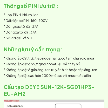
Thông số PIN lưu trữ :
* Loại PIN : Lithium-ion
* Dải điện áp PIN : 160~700V
* Dòng sạc tối đa : 37A
* Dòng xả tối đa : 37A
* Số PIN đầu vào : 1
Những lưu ý cẩn trọng :
* Không lắp đặt trực tiếp ngoài nắng, có tấm chắn gió mưa
* Không lắp đặt ở những nơi có vật liệu dễ cháy nổ
* Không lắp đặt ở gần ăng-ten truyền hình hoặc cáp ăng-ten
* Không lắp đặt cao hơn 2000 mét so với mực nước biển
Cấu tạo DEYE SUN-12K-SG01HP3-
EU-AM2