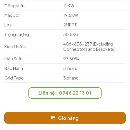
Công suất
12KW
Max DC
19.5KW
Loại
2MPPT
Trọng Lượng
30.5KG
408×638×237 (Excluding
Kích Thước
Connectors and Brackets)
Hiệu Suất
97.60%
Bảo Hành
5 Years
Grid Type
3 phase
Liên hệ : 0946 22 13 01
Giỏ hàng