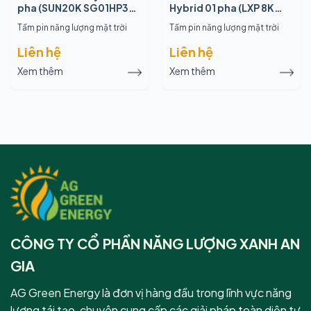
pha (SUN20K SG01HP3
Hybrid 01 pha (LXP 8K
EU-AM2)
MG)
Tấm pin năng lượng mặt trời
Tấm pin năng lượng mặt trời
Liên hệ
Liên hệ
Xem thêm
Xem thêm
CÔNG TY CỔ PHẦN NĂNG LƯỢNG XANH AN
GIA
AG Green Energy là đơn vị hàng đầu trong lĩnh vực năng
lượng tái tạo, chuyên cung cấp các giải pháp toàn diện tư