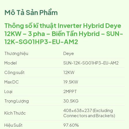
Mô Tả Sản Phẩm
Thông số kĩ thuật Inverter Hybrid Deye
12KW – 3 pha – Biến Tần Hybrid – SUN-
12K-SG01HP3-EU-AM2
Thương hiệu
Deye
Model
SUN-12K-SG01HP3-EU-AM2
Công suất
12KW
Max DC
19.5KW
Loại
2MPPT
Trọng Lượng
30.5KG
408×638×237 (Excluding
Kích Thước
Connectors and Brackets)
Hiệu Suất
97.60%