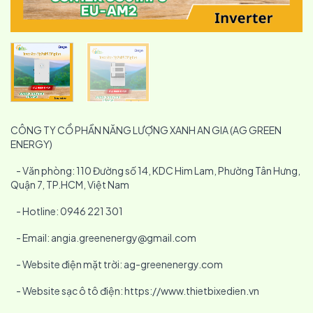
CÔNG TY CỔ PHẦN NĂNG LƯỢNG XANH AN GIA (AG GREEN
ENERGY)
- Văn phòng: 110 Đường số 14, KDC Him Lam, Phường Tân Hưng,
Quận 7, TP.HCM, Việt Nam
- Hotline: 0946 221 301
- Email: angia.greenenergy@gmail.com
- Website điện mặt trời: ag-greenenergy.com
- Website sạc ô tô điện: https://www.thietbixedien.vn