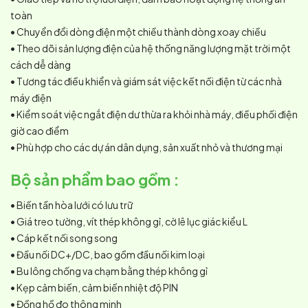
toàn
• Chuyển đổi dòng điện một chiều thành dòng xoay chiều
• Theo dõi sản lượng điện của hệ thống năng lượng mặt trời một
cách dễ dàng
• Tương tác điều khiển và giám sát việc kết nối điện từ các nhà
máy điện
• Kiểm soát việc ngắt điện dư thừa ra khỏi nhà máy, điều phối điện
giờ cao điểm
• Phù hợp cho các dự án dân dụng, sản xuất nhỏ và thương mại
Bộ sản phẩm bao gồm :
• Biến tần hòa lưới có lưu trữ
• Giá treo tường, vít thép không gỉ, cờ lê lục giác kiểu L
• Cáp kết nối song song
• Đầu nối DC+/DC, bao gồm đầu nối kim loại
• Bu lông chống va chạm bằng thép không gỉ
• Kẹp cảm biến, cảm biến nhiệt độ PIN
• Đồng hồ đo thông minh