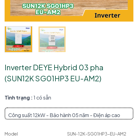
Inverter DEYE Hybrid 03 pha
(SUN12K SG01HP3 EU-AM2)
Tình trạng :
1 có sẵn
Công suất 12kW - Bảo hành 05 năm - Điện áp cao
Model
SUN-12K-SG01HP3-EU-AM2