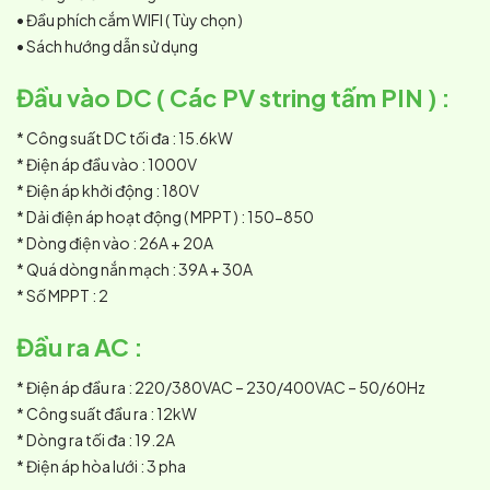
• Đầu phích cắm WIFI ( Tùy chọn )
• Sách hướng dẫn sử dụng
Đầu vào DC ( Các PV string tấm PIN ) :
* Công suất DC tối đa : 15.6kW
* Điện áp đầu vào : 1000V
* Điện áp khởi động : 180V
* Dải điện áp hoạt động ( MPPT ) : 150-850
* Dòng điện vào : 26A + 20A
* Quá dòng nắn mạch : 39A + 30A
* Số MPPT : 2
Đầu ra AC :
* Điện áp đầu ra : 220/380VAC – 230/400VAC – 50/60Hz
* Công suất đầu ra : 12kW
* Dòng ra tối đa : 19.2A
* Điện áp hòa lưới : 3 pha