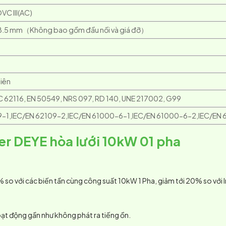
VC III(AC)
.5 mm（Không bao gồm đầu nối và giá đỡ）
hiên
EC 62116, EN 50549, NRS 097, RD 140, UNE 217002, G99
9-1,IEC/EN 62109-2,IEC/EN 61000-6-1,IEC/EN 61000-6-2,IEC/EN
er DEYE hòa lưới 10kW 01 pha
% so với các biến tần cùng công suất 10kW 1 Pha, giảm tới 20% so với 
ạt động gần như không phát ra tiếng ồn.