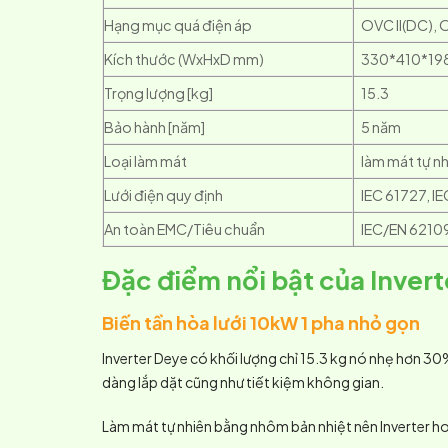
Hạng mục quá điện áp
OVC II(DC), O
Kích thước (WxHxD mm)
330*410*198
Trọng lượng [kg]
15.3
Bảo hành [năm]
5 năm
Loại làm mát
làm mát tự n
Lưới điện quy định
IEC 61727, I
An toàn EMC/Tiêu chuẩn
IEC/EN 6210
Đặc điểm nổi bật của Invert
Biến tần hòa lưới 10kW 1 pha nhỏ gọn
Inverter Deye có khối lượng chỉ 15.3 kg nó nhẹ hơn 30
dàng lắp dặt cũng như tiết kiệm không gian.
Làm mát tự nhiên bằng nhôm bản nhiệt nên Inverter ho