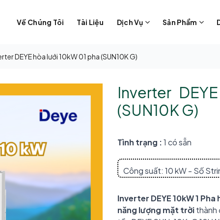
Về Chúng Tôi
Tài Liệu
Dịch Vụ
Sản Phẩm
erter DEYE hòa lưới 10kW 01 pha (SUN10K G)
Inverter DEY
(SUN10K G)
Tình trạng :
1 có sẵn
Công suất: 10 kW - Số Str
Inverter DEYE 10kW 1 Pha
năng lượng mặt trời
thành 