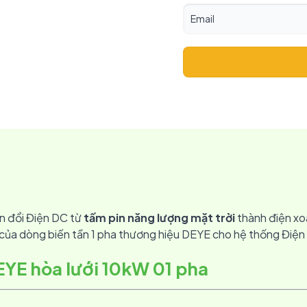
ển đổi Điện DC từ
tấm pin năng lượng mặt trời
thành điện xo
a dòng biến tần 1 pha thương hiệu DEYE cho hệ thống Điện m
DEYE hòa lưới 10kW 01 pha
G