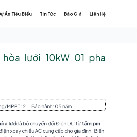
Dự Án Tiêu Biểu
Tin Tức
Báo Giá
Liên Hệ
E hòa lưới 10kW 01 pha
ing/MPPT: 2 - Bảo hành: 05 năm.
hòa lưới
là bộ chuyển đổi Điện DC từ
tấm pin
điện xoay chiều AC cung cấp cho gia đình. Biến