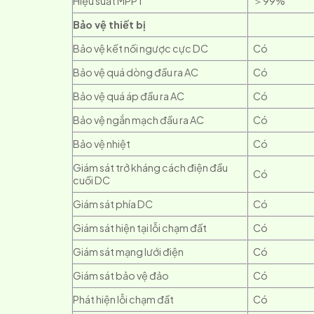
Hiệu suất MPPT
＞99%
Bảo vệ thiết bị
Bảo vệ kết nối ngược cực DC
Có
Bảo vệ quá dòng đầu ra AC
Có
Bảo vệ quá áp đầu ra AC
Có
Bảo vệ ngắn mạch đầu ra AC
Có
Bảo vệ nhiệt
Có
Giám sát trở kháng cách điện đầu
Có
cuối DC
Giám sát phía DC
Có
Giám sát hiện tại lỗi chạm đất
Có
Giám sát mạng lưới điện
Có
Giám sát bảo vệ đảo
Có
Phát hiện lỗi chạm đất
Có