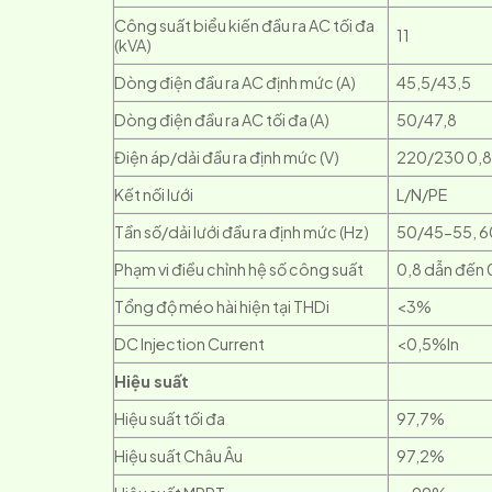
Công suất biểu kiến ​​đầu ra AC tối đa
11
(kVA)
Dòng điện đầu ra AC định mức (A)
45,5/43,5
Dòng điện đầu ra AC tối đa (A)
50/47,8
Điện áp/dải đầu ra định mức (V)
220/230 0,8
Kết nối lưới
L/N/PE
Tần số/dải lưới đầu ra định mức (Hz)
50/45-55, 
Phạm vi điều chỉnh hệ số công suất
0,8 dẫn đến 
Tổng độ méo hài hiện tại THDi
<3%
DC Injection Current
<0,5%ln
Hiệu suất
Hiệu suất tối đa
97,7%
Hiệu suất Châu Âu
97,2%