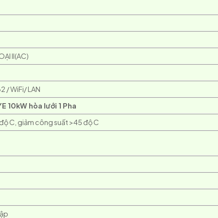
OẠI II(AC)
 / WiFi/ LAN
YE 10kW hòa lưới 1 Pha
độ C, giảm công suất >45 độ C
lập