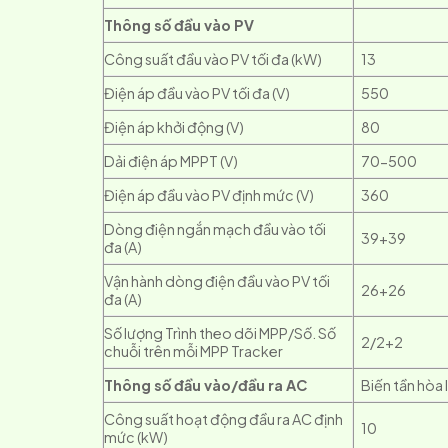
Thông số đầu vào PV
Công suất đầu vào PV tối đa (kW)
13
Điện áp đầu vào PV tối đa (V)
550
Điện áp khởi động (V)
80
Dải điện áp MPPT (V)
70-500
Điện áp đầu vào PV định mức (V)
360
Dòng điện ngắn mạch đầu vào tối
39+39
đa (A)
Vận hành dòng điện đầu vào PV tối
26+26
đa (A)
Số lượng Trình theo dõi MPP/Số. Số
2/2+2
chuỗi trên mỗi MPP Tracker
Thông số đầu vào/đầu ra AC
Biến tần hòa
Công suất hoạt động đầu ra AC định
10
mức (kW)