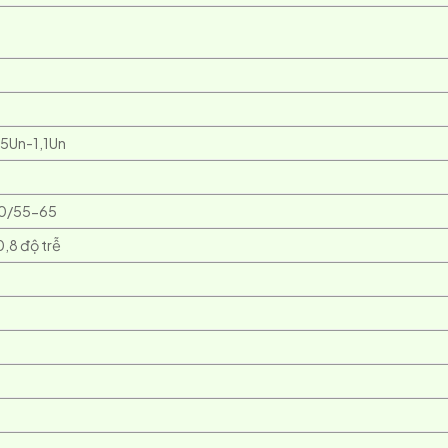
5Un-1,1Un
60/55-65
0,8 độ trễ