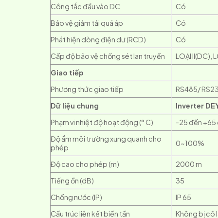
Công tắc đầu vào DC
Có
Bảo vệ giảm tải quá áp
Có
Phát hiện dòng điện dư (RCD)
Có
Cấp độ bảo vệ chống sét lan truyền
LOẠI II(DC), L
Giao tiếp
Phương thức giao tiếp
RS485/ RS232
Dữ liệu chung
Inverter DE
Phạm vi nhiệt độ hoạt động (° C)
-25 đến +65 
Độ ẩm môi trường xung quanh cho
0~100%
phép
Độ cao cho phép (m)
2000 m
Tiếng ồn (dB)
35
Chống nước (IP)
IP 65
Cấu trúc liên kết biến tần
Không bị cô 