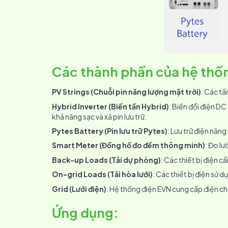
Các thành phần của hệ th
PV Strings (Chuỗi pin năng lượng mặt trời)
: Các tấ
Hybrid Inverter (Biến tần Hybrid)
: Biến đổi điện DC
khả năng sạc và xả pin lưu trữ.
Pytes Battery (Pin lưu trữ Pytes)
: Lưu trữ điện năng
Smart Meter (Đồng hồ đo đếm thông minh)
: Đo lư
Back-up Loads (Tải dự phòng)
: Các thiết bị điện c
On-grid Loads (Tải hòa lưới)
: Các thiết bị điện sử dụ
Grid (Lưới điện)
: Hệ thống điện EVN cung cấp điện c
Ứng dụng
: