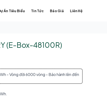
Dự Án Tiêu Biểu
Tin Tức
Báo Giá
Liên Hệ
Y (E-Box-48100R)
kWh - Vòng đời 6000 vòng - Bảo hành lên đến
kWh.