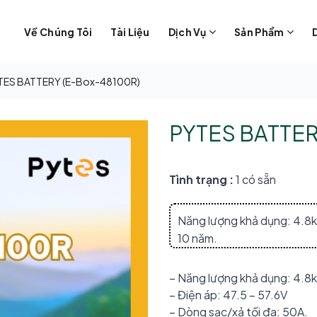
Về Chúng Tôi
Tài Liệu
Dịch Vụ
Sản Phẩm
TES BATTERY (E-Box-48100R)
PYTES BATTER
Tình trạng :
1 có sẵn
Năng lượng khả dụng: 4.8
10 năm.
– Năng lượng khả dụng: 4.8
– Điện áp: 47.5 – 57.6V
– Dòng sạc/xả tối đa: 50A.