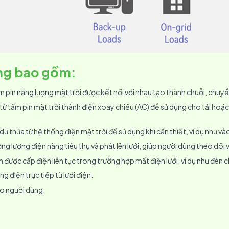
ống bao gồm
:
m pin năng lượng mặt trời được kết nối với nhau tạo thành chuỗi, chuyể
 từ tấm pin mặt trời thành điện xoay chiều (AC) để sử dụng cho tải hoặc
 dư thừa từ hệ thống điện mặt trời để sử dụng khi cần thiết, ví dụ như v
ờng lượng điện năng tiêu thụ và phát lên lưới, giúp người dùng theo dõi 
ần được cấp điện liên tục trong trường hợp mất điện lưới, ví dụ như đèn c
ng điện trực tiếp từ lưới điện.
ho người dùng.