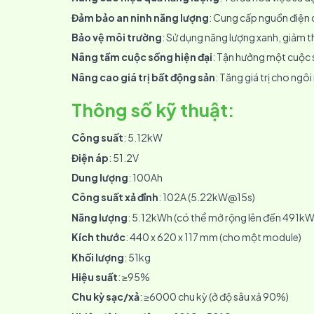
Đảm bảo an ninh năng lượng
: Cung cấp nguồn điện 
Bảo vệ môi trường
: Sử dụng năng lượng xanh, giảm t
Nâng tầm cuộc sống hiện đại
: Tận hưởng một cuộc s
Nâng cao giá trị bất động sản
: Tăng giá trị cho ngô
Thông số kỹ thuật
:
Công suất
: 5.12kW
Điện áp
: 51.2V
Dung lượng
: 100Ah
Công suất xả đỉnh
: 102A (5.22kW@15s)
Năng lượng
: 5.12kWh (có thể mở rộng lên đến 491kW
Kích thước
: 440 x 620 x 117 mm (cho một module)
Khối lượng
: 51kg
Hiệu suất
: ≥95%
Chu kỳ sạc/xả
: ≥6000 chu kỳ (ở độ sâu xả 90%)