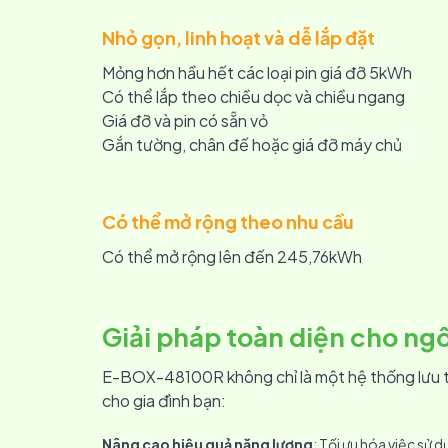
Nhỏ gọn, linh hoạt và dễ lắp đặt
Mỏng hơn hầu hết các loại pin giá đỡ 5kWh
Có thể lắp theo chiều dọc và chiều ngang
Giá đỡ và pin có sẵn vỏ
Gắn tường, chân đế hoặc giá đỡ máy chủ
Có thể mở rộng theo nhu cầu
Có thể mở rộng lên đến 245,76kWh
Giải pháp toàn diện cho ng
E-BOX-48100R không chỉ là một hệ thống lưu trữ
cho gia đình bạn:
Nâng cao hiệu quả năng lượng
: Tối ưu hóa việc sử d