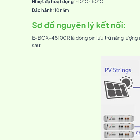
Nhiệt độ hoạt động
: -10°C ~ 50°C
Bảo hành
: 10 năm
Sơ đồ nguyên lý kết nối
:
E-BOX-48100R là dòng pin lưu trữ năng lượng áp
sau: