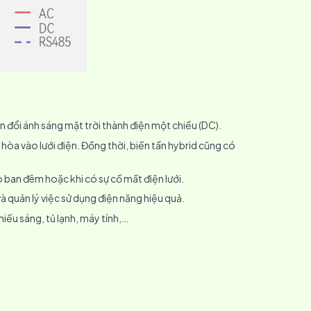
n đổi ánh sáng mặt trời thành điện một chiều (DC).
 hòa vào lưới điện. Đồng thời, biến tần hybrid cũng có
ào ban đêm hoặc khi có sự cố mất điện lưới.
và quản lý việc sử dụng điện năng hiệu quả.
hiếu sáng, tủ lạnh, máy tính,…