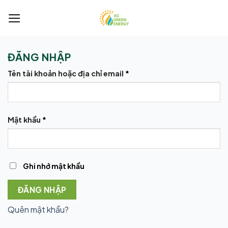
Bỏ
qua
nội
dung
ĐĂNG NHẬP
Bắt
Tên tài khoản hoặc địa chỉ email
*
buộc
Bắt
Mật khẩu
*
buộc
Ghi nhớ mật khẩu
ĐĂNG NHẬP
Quên mật khẩu?