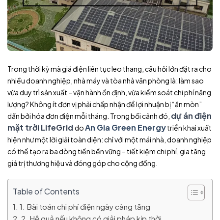
Trong thời kỳ mà giá điện liên tục leo thang, câu hỏi lớn đặt ra cho
nhiều doanh nghiệp, nhà máy và tòa nhà văn phòng là: làm sao
vừa duy trì sản xuất – vận hành ổn định, vừa kiểm soát chi phí năng
lượng? Không ít đơn vị phải chấp nhận để lợi nhuận bị “ăn mòn”
dự án điện
dần bởi hóa đơn điện mỗi tháng. Trong bối cảnh đó,
mặt trời
LifeGrid
An Gia Green Energy
do
triển khai xuất
hiện như một lời giải toàn diện: chỉ với một mái nhà, doanh nghiệp
có thể tạo ra ba dòng tiền bền vững – tiết kiệm chi phí, gia tăng
giá trị thương hiệu và đóng góp cho cộng đồng.
Table of Contents
1. Bài toán chi phí điện ngày càng tăng
2. Hệ quả nếu không có giải pháp kịp thời