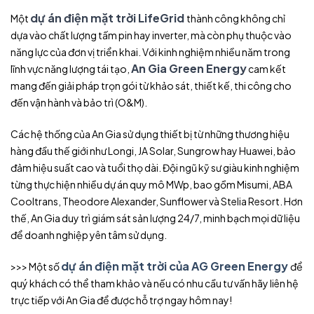
dự án điện mặt trời LifeGrid
Một
thành công không chỉ
dựa vào chất lượng tấm pin hay inverter, mà còn phụ thuộc vào
năng lực của đơn vị triển khai. Với kinh nghiệm nhiều năm trong
An Gia Green Energy
lĩnh vực năng lượng tái tạo,
cam kết
mang đến giải pháp trọn gói từ khảo sát, thiết kế, thi công cho
đến vận hành và bảo trì (O&M).
Các hệ thống của An Gia sử dụng thiết bị từ những thương hiệu
hàng đầu thế giới như Longi, JA Solar, Sungrow hay Huawei, bảo
đảm hiệu suất cao và tuổi thọ dài. Đội ngũ kỹ sư giàu kinh nghiệm
từng thực hiện nhiều dự án quy mô MWp, bao gồm Misumi, ABA
Cooltrans, Theodore Alexander, Sunflower và Stelia Resort. Hơn
thế, An Gia duy trì giám sát sản lượng 24/7, minh bạch mọi dữ liệu
để doanh nghiệp yên tâm sử dụng.
dự án điện mặt trời của AG Green Energy
>>> Một số
để
quý khách có thể tham khảo và nếu có nhu cầu tư vấn hãy liên hệ
trực tiếp với An Gia để được hỗ trợ ngay hôm nay!