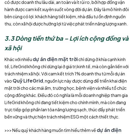
có được doanh thu lâu dài, an toàn và ít rủi ro, bởi hợp đồng vận
hành được cam kết xuyên suốt vòng đời dự án. Đây là mô hình đôi
bên cùng có lợi: khách hàng tiết kiệm, nhà đầu tư ổn định nguồn
thu, còn xã hội được hưởng lợi từ việc phát triển năng lượng xanh.
3.3 Dòng tiền thứ ba – Lợi ích cộng đồng và
xã hội
dự án điện mặt trời
Khác với nhiều
chỉ dừng ở khía cạnh kinh
tế, LifeGrid không chỉ dừng lại ở giá trị kinh tế, mà còn gắn liền với
trách nhiệm xã hội. Với cam kết trích 1% doanh thu từ mỗi dự án
Quỹ LifeGrid
vào
, nguồn lực này được dùng để triển khai điện
mặt trời cho các mái ấm, trường học, bệnh viện và nhiều tổ chức
cộng đồng khác. Điều đó có nghĩa là mỗi doanh nghiệp tham gia
LifeGrid không chỉ đang tiết kiệm cho chính mình, mà còn đang
trực tiếp góp phần lan tỏa năng lượng sạch, thúc đẩy phát triển
bền vững và thực hiện trách nhiệm ESG một cách thiết thực.
dự án điện
>>> Nếu quý khách hàng muốn tìm hiểu thêm về