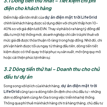
3.1 Dòng tiền thứ nhất – Tiết kiệm chi phí
điện cho khách hàng
dự án điện mặt trời LifeGrid
Điểm hấp dẫn lớn nhất của
chính là khách hàng được sử dụng điện với chi phí thấp hơn 10–
40% so với giá điện lưới EVN. Thay vì phải bỏ ra hàng tỷ đồng để
đầu tư một hệ thống mới, doanh nghiệp chỉ cần trả phí thuê với
mức giá đã được thỏa thuận rõ ràng trong hợp đồng. Nhờ đó, chi
phí vận hành được tối ưu ngay từ tháng đầu tiên, dòng tiền tiết
kiệm được có thể quay trở lại phục vụ sản xuất, mở rộng quy mô
hoặc cải thiện phúc lợi nhân sự.
3.2 Dòng tiền thứ hai –
Doanh thu cho chủ
đầu tư dự án
dự án điện mặt trời
Song song với lợi ích của khách hàng,
LifeGrid
cũng tạo ra dòng tiền ổn định cho chủ đầu tư – những
đơn vị đồng hành cùng An Gia trong việc triển khai hệ thống.
Thông qua phí thuê mà khách hàng chi trả hàng tháng, chủ đầu tư