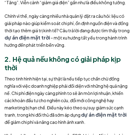
“Tăng”. Viễn cảnh “giảm giá điện” gần như là điều không tưởng.
Chính vì thế, ngày càng nhiều nhà quản lý đặt ra câu hỏi: liệu có
giải pháp nào giúp kiểm soát chi phí, ổn định nguồn điện và đồng
thời tạo thêm giá trị kinh tế? Câu trả lời đang được tìm thấy trong
dự án điện mặt trời
– một xu hướng tất yếu trong hành trình
hướng đến phát triển bền vững.
2. Hệ quả nếu không có giải pháp kịp
thời
Theo tinh hình hiện tại, sự thật là nếu tiếp tục chần chừ đồng
nghĩa với việc doanh nghiệp phải đối diện với những hệ quả nặng
nề. Chi phí điện ngày càng phình to sẽ ăn mòn lợi nhuận, khiến
các khoản đầu tư cho nghiên cứu, đổi mới công nghệ hay
marketing bị hạn chế. Điều này kéo theo sự suy giảm sức cạnh
dự án điện mặt trời
tranh, trong khi đối thủ đã sớm áp dụng
để giảm chi phí và nâng cao hình ảnh xanh.