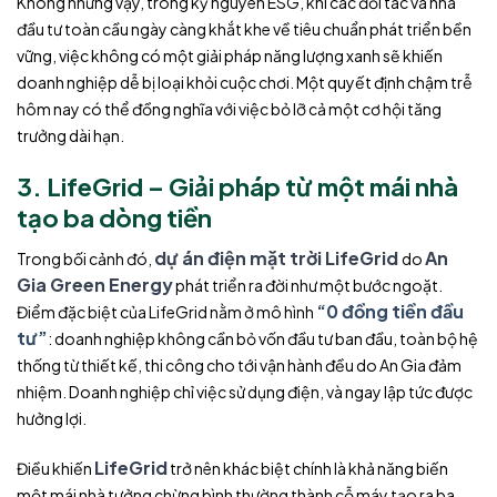
Không những vậy, trong kỷ nguyên ESG, khi các đối tác và nhà
đầu tư toàn cầu ngày càng khắt khe về tiêu chuẩn phát triển bền
vững, việc không có một giải pháp năng lượng xanh sẽ khiến
doanh nghiệp dễ bị loại khỏi cuộc chơi. Một quyết định chậm trễ
hôm nay có thể đồng nghĩa với việc bỏ lỡ cả một cơ hội tăng
trưởng dài hạn.
3. LifeGrid – Giải pháp từ một mái nhà
tạo ba dòng tiền
dự án điện mặt trời LifeGrid
An
Trong bối cảnh đó,
do
Gia Green Energy
phát triển ra đời như một bước ngoặt.
“0 đồng tiền đầu
Điểm đặc biệt của LifeGrid nằm ở mô hình
tư”
: doanh nghiệp không cần bỏ vốn đầu tư ban đầu, toàn bộ hệ
thống từ thiết kế, thi công cho tới vận hành đều do An Gia đảm
nhiệm. Doanh nghiệp chỉ việc sử dụng điện, và ngay lập tức được
hưởng lợi.
LifeGrid
Điều khiến
trở nên khác biệt chính là khả năng biến
một mái nhà tưởng chừng bình thường thành cỗ máy tạo ra ba