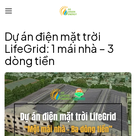
Bỏ
qua
nội
dung
Dự án điện mặt trời
LifeGrid: 1 mái nhà – 3
dòng tiền