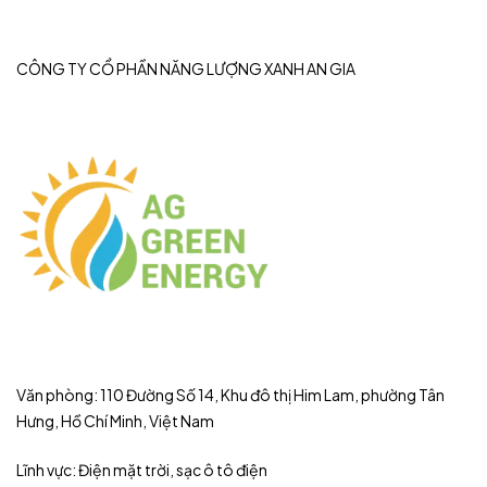
CÔNG TY CỔ PHẦN NĂNG LƯỢNG XANH AN GIA
Văn phòng: 110 Đường Số 14, Khu đô thị Him Lam, phường Tân
Hưng, Hồ Chí Minh, Việt Nam
Lĩnh vực: Điện mặt trời, sạc ô tô điện