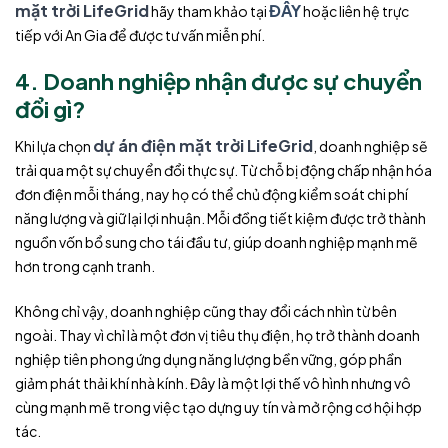
mặt trời LifeGrid
ĐÂY
hãy tham khảo tại
hoặc liên hệ trực
tiếp với An Gia để được tư vấn miễn phí.
4. Doanh nghiệp nhận được sự chuyển
đổi gì?
dự án điện mặt trời LifeGrid
Khi lựa chọn
, doanh nghiệp sẽ
trải qua một sự chuyển đổi thực sự. Từ chỗ bị động chấp nhận hóa
đơn điện mỗi tháng, nay họ có thể chủ động kiểm soát chi phí
năng lượng và giữ lại lợi nhuận. Mỗi đồng tiết kiệm được trở thành
nguồn vốn bổ sung cho tái đầu tư, giúp doanh nghiệp mạnh mẽ
hơn trong cạnh tranh.
Không chỉ vậy, doanh nghiệp cũng thay đổi cách nhìn từ bên
ngoài. Thay vì chỉ là một đơn vị tiêu thụ điện, họ trở thành doanh
nghiệp tiên phong ứng dụng năng lượng bền vững, góp phần
giảm phát thải khí nhà kính. Đây là một lợi thế vô hình nhưng vô
cùng mạnh mẽ trong việc tạo dựng uy tín và mở rộng cơ hội hợp
tác.