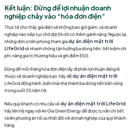
Kết luận: Đừng để lợi nhuận doanh
nghiệp chảy vào “hóa đơn điện”
Thực tế cho thấy giá điện sẽ không bao giờ giảm, và doanh
nghiệp nào tiếp tục chờ đợi thì chỉ có thêm gánh nặng. Ngược lại,
dự án điện mặt trời
những đơn vị tiên phong tham gia
LifeGrid
sẽ nhanh chóng tận hưởng ba dòng tiền: tiết kiệm chi
phí, nâng giá trị thương hiệu và ghi điểm ESG.
Đừng để mỗi tháng hóa đơn điện lấy đi phần lợi nhuận đáng lẽ
dự án điện mặt trời
thuộc về doanh nghiệp bạn, hãy để
LifeGrid đồng hành, biến mái nhà thành ba dòng tiền bền vững
trong suốt 25 năm tới.
dự án điện mặt trời LifeGrid
Nếu quý khách có nhu cầu về
hãy liên hệ ngay với An Gia Green Energy để được tư vấn chi tiết
và lên phương án tối ưu nhất đối với donah nghiệp của quý khách
hàng.