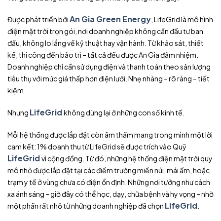
An Gia Green Energy
Được phát triển bởi
, LifeGrid là mô hình
điện mặt trời trọn gói, nơi doanh nghiệp không cần đầu tư ban
đầu, không lo lắng về kỹ thuật hay vận hành. Từ khảo sát, thiết
kế, thi công đến bảo trì – tất cả đều được An Gia đảm nhiệm.
Doanh nghiệp chỉ cần sử dụng điện và thanh toán theo sản lượng
tiêu thụ với mức giá thấp hơn điện lưới. Nhẹ nhàng – rõ ràng – tiết
kiệm.
LifeGrid
Nhưng
không dừng lại ở những con số kinh tế.
Mỗi hệ thống được lắp đặt còn âm thầm mang trong mình một lời
cam kết: 1% doanh thu từ LifeGrid sẽ được trích vào Quỹ
LifeGrid
vì cộng đồng. Từ đó, những hệ thống điện mặt trời quy
mô nhỏ được lắp đặt tại các điểm trường miền núi, mái ấm, hoặc
trạm y tế ở vùng chưa có điện ổn định. Những nơi tưởng như cách
xa ánh sáng – giờ đây có thể học, dạy, chữa bệnh và hy vọng – nhờ
LifeGrid
một phần rất nhỏ từ những doanh nghiệp đã chọn
.