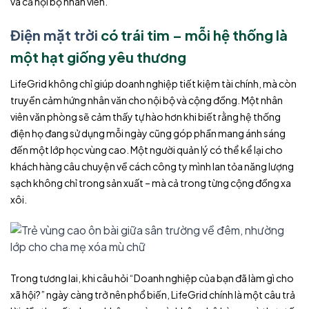
và cả nội bộ nhân viên.
Điện mặt trời
có trái tim – mỗi hệ thống là
một hạt giống yêu thương
LifeGrid
không chỉ giúp doanh nghiệp tiết kiệm tài chính, mà còn
truyền cảm hứng nhân văn cho nội bộ và cộng đồng. Một nhân
viên văn phòng sẽ cảm thấy tự hào hơn khi biết rằng hệ thống
điện họ đang sử dụng mỗi ngày cũng góp phần mang ánh sáng
đến một lớp học vùng cao. Một người quản lý có thể kể lại cho
khách hàng câu chuyện về cách công ty mình lan tỏa năng lượng
sạch không chỉ trong sản xuất – mà cả trong từng cộng đồng xa
xôi.
Trong tương lai, khi câu hỏi “Doanh nghiệp của bạn đã làm gì cho
xã hội?” ngày càng trở nên phổ biến,
LifeGrid
chính là một câu trả