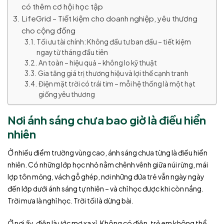
có thêm cơ hội học tập
LifeGrid – Tiết kiệm cho doanh nghiệp, yêu thương
cho cộng đồng
Tối ưu tài chính: Không đầu tư ban đầu – tiết kiệm
ngay từ tháng đầu tiên
An toàn – hiệu quả – không lo kỹ thuật
Gia tăng giá trị thương hiệu và lợi thế cạnh tranh
Điện mặt trời có trái tim – mỗi hệ thống là một hạt
giống yêu thương
Nơi ánh sáng chưa bao giờ là điều hiển
nhiên
Ở nhiều điểm trường vùng cao, ánh sáng chưa từng là điều hiển
nhiên. Có những lớp học nhỏ nằm chênh vênh giữa núi rừng, mái
lợp tôn mỏng, vách gỗ ghép, nơi những đứa trẻ vẫn ngày ngày
đến lớp dưới ánh sáng tự nhiên – và chỉ học được khi còn nắng.
Trời mưa là nghỉ học. Trời tối là dừng bài.
Ở nơi ấy, điện là ước mơ xa xỉ. Không có điện, trẻ em không thể