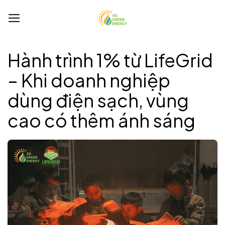
Bỏ
qua
nội
dung
Hành trình 1% từ LifeGrid
– Khi doanh nghiệp
dùng điện sạch, vùng
cao có thêm ánh sáng