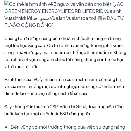
Chúng tôi đã từng chứng kiến khoảnh khắc đèn sáng lên trong
một lớp học vùng cao. Cô trò òa lên vui mừng, không phải vì ánh
sáng – mà vì từ ngày mai, các em có thể học thêm buổi tối. Không
còn phải viết vội trong ánh chiều tắt nắng, không còn bị cúp học
vì trời mưa tối trời.
Hành trình của 1% ấy là hành trình của trách nhiệm, của lòng tin,
và của niềm tin rằng một doanh nghiệp nhỏ cũng có thể làm nên
điều lớn lao – nếu chọn đúng cách để sẻ chia.
LifeGrid
Đây không đơn thuần là CSR. Với
, doanh nghiệp từng
bước kiến tạo một chiến lược ESG đúng nghĩa:
Bền vững với môi trường thông qua việc sử dụng năng