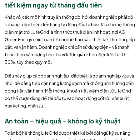
tiết kiệm ngay từ tháng đầu tiên
Khác với các mô hình truyền thống đòi hỏi doanh nghiệp phải bỏ
ra hàng trăm triệu đến hàng tỷ đồng đầu tư ban đầu cho hệ thống
điện mặt trời,
LifeGrid
là hình thức thuê điện linh hoạt, nơi AG
Green Energy chịu toàn bộ chi phí khảo sát, thiết kế, thi công, lắp
đặt, và vận hành. Doanh nghiệp chỉ cần sử dụng điện – và thanh
toán theo sản lượng tiêu thụ với đơn giá rẻ hơn điện lưới từ 10–
30%, tùy theo quy mô.
Điều này giúp các doanh nghiệp, đặc biệt là doanh nghiệp vừa và
nhỏ, dễ dàng tiếp cận năng lượng sạch mà không ảnh hưởng đến
dòng tiền vận hành. Mỗi tháng, khoản tiết kiệm điện từ LifeGrid
có thể được dùng để tái đầu tư vào hoạt động cốt lõi: sản xuất,
marketing, nhân sự…
An toàn – hiệu quả – không lo kỹ thuật
Toàn bộ hệ thống
LifeGrid
được thiết kế bởi đội ngũ kỹ sư năng