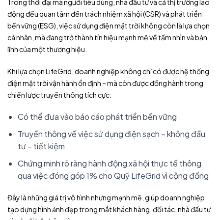
Trong thời đại mà người tiêu dùng, nhà đầu tư và cả thị trường lao
động đều quan tâm đến trách nhiệm xã hội (CSR) và phát triển
bền vững (ESG), việc sử dụng điện mặt trời không còn là lựa chọn
cá nhân, mà đang trở thành tín hiệu mạnh mẽ về tầm nhìn và bản
lĩnh của một thương hiệu.
Khi lựa chọn
LifeGrid
, doanh nghiệp không chỉ có được hệ thống
điện mặt trời vận hành ổn định – mà còn được đồng hành trong
chiến lược truyền thông tích cực:
Có thể đưa vào báo cáo phát triển bền vững
Truyền thông về việc sử dụng điện sạch – không đầu
tư – tiết kiệm
Chứng minh rõ ràng hành động xã hội thực tế thông
qua việc đóng góp 1% cho Quỹ
LifeGrid
vì cộng đồng
Đây là những giá trị vô hình nhưng mạnh mẽ, giúp doanh nghiệp
tạo dựng hình ảnh đẹp trong mắt khách hàng, đối tác, nhà đầu tư