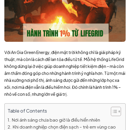
Với An Gia Green Energy, điện mặt trời không chỉ là giải pháp kỹ
thuật, mà còn là cách để lan tỏa điều tử tế. Mỗi hệ thống LifeGrid
không dừng lại ở việc giúp doanh nghiệp tiết kiệm điện – mà còn
âm thầm đóng góp cho những hành trình ý nghĩa hơn. Từ một mái
nhà xưởng nơi phố thị, ánh sáng được gửi đến những lớp học xa
xôi, nơi mà điện vẫn là điều hiếm hoi. Đó chính là hành trình 1% –
nhỏ về con số, nhưng lớn về giá trị.
Table of Contents
Nơi ánh sáng chưa bao giờ là điều hiển nhiên
Khi doanh nghiệp chọn điện sạch – trẻ em vùng cao