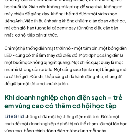
học buổi tối. Giáo viên không có laptop để soạn bài, không có
máy chiếu để giảng dạy, không thể mở được một video học
tiếng Anh. Việc thiếu ánh sáng không chỉ làm gián đoạn việc học,
mà còn giới hạn tương lai các em ngay từ những điều căn bản
nhất: cơ hội tiếp cận tri thức.
Chỉ một hệ thống điện mặt trời nhỏ – một tấm pin, một bóng đèn
LED – cũng có thể làm thay đổi điều đó. Một lớp học sáng đèn là
một buổi học không bị ngắt quãng. Một chiếc quạt quay là một
mùa hè không còn oi bức. Một cổng sạc điện là một bài giảng mở
ra cả thế giới. Đôi khi, thắp sáng chỉ là hành động nhỏ, nhưng đủ
để giữ lại một ước mơ chưa kịp lớn.
Khi doanh nghiệp chọn điện sạch – trẻ
em vùng cao có thêm cơ hội học tập
LifeGrid
không chỉ là một hệ thống điện mặt trời. Đó là một
cách để một doanh nghiệp ở phố thị có thể chạm tới một lớp học
vùng cao, bằng chính dòng điện mà họ dùng mỗi ngày.