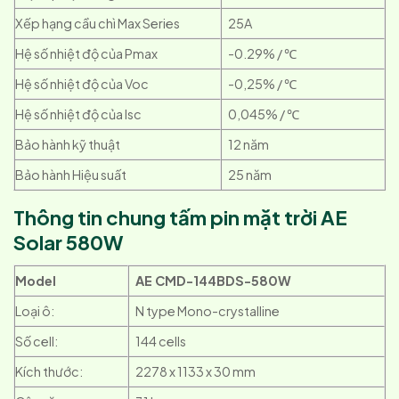
Xếp hạng cầu chì Max Series
25A
Hệ số nhiệt độ của Pmax
-0.29% / ℃
Hệ số nhiệt độ của Voc
-0,25% / ℃
Hệ số nhiệt độ của Isc
0,045% / ℃
Bảo hành kỹ thuật
12 năm
Bảo hành Hiệu suất
25 năm
Thông tin chung tấm pin mặt trời AE
Solar 580W
Model
AE CMD-144BDS-580W
Loại ô:
N type Mono-crystalline
Số cell:
144 cells
Kích thước:
2278 x 1133 x 30 mm