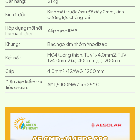
Cân nặng:
31 kg
Kính mặt trước/sau độ dày 2mm, kính
Kính trước:
cường lực chống loá
Hộp đựng mối nối
Xếp hạng IP68
hai mạch điện:
Khung:
Bạc hợp kim nhôm Anodized
MC4 tương thích, TUV 1×4.0mm2, TUV
Kết nối:
1×4.0mm2 (+): 400mm, (-): 200mm
Cáp:
4.0mm² / 12AWG, 1200 mm
Điều kiện kiểm tra
AM1,5 100MW / cm 25 ° C
tiêu chuẩn: