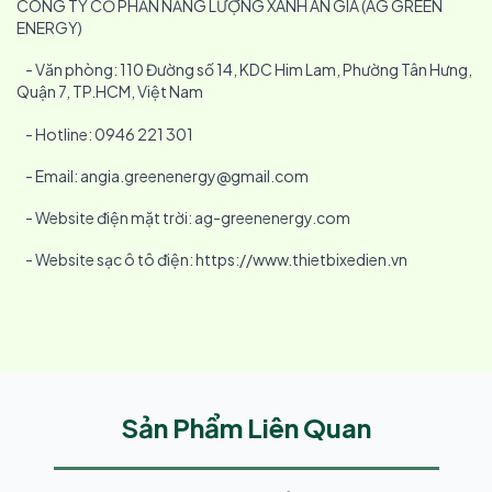
CÔNG TY CỔ PHẦN NĂNG LƯỢNG XANH AN GIA (AG GREEN
ENERGY)
- Văn phòng: 110 Đường số 14, KDC Him Lam, Phường Tân Hưng,
Quận 7, TP.HCM, Việt Nam
- Hotline: 0946 221 301
- Email: angia.greenenergy@gmail.com
- Website điện mặt trời: ag-greenenergy.com
- Website sạc ô tô điện: https://www.thietbixedien.vn
Sản Phẩm Liên Quan