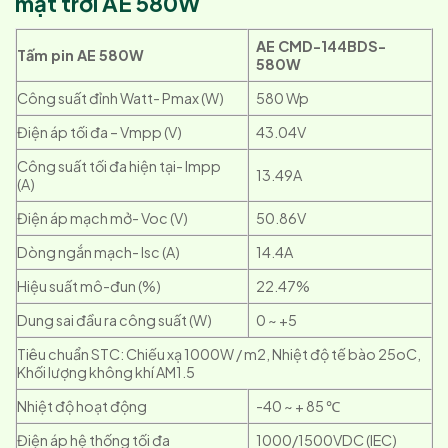
mặt trời AE 580W
AE CMD-144BDS-
Tấm pin AE 580W
580W
Công suất đỉnh Watt- Pmax (W)
580 Wp
Điện áp tối đa – Vmpp (V)
43.04V
Công suất tối đa hiện tại- Impp
13.49A
(A)
Điện áp mạch mở- Voc (V)
50.86V
Dòng ngắn mạch- Isc (A)
14.4A
Hiệu suất mô-đun (%)
22.47%
Dung sai đầu ra công suất (W)
0 ~ +5
Tiêu chuẩn STC: Chiếu xạ 1000W / m2, Nhiệt độ tế bào 25oC,
Khối lượng không khí AM1.5
Nhiệt độ hoạt động
-40 ~ + 85 ℃
Điện áp hệ thống tối đa
1000/1500VDC (IEC)