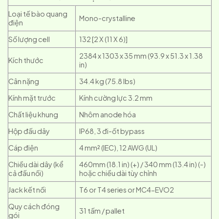
Loại tế bào quang
Mono-crystalline
điện
Số lượng cell
132 [2 X (11 X 6)]
2384 x 1303 x 35 mm (93.9 x 51.3 x 1.38
Kích thước
in)
Cân nặng
34.4 kg (75.8 Ibs)
Kính mặt trước
Kính cường lực 3.2 mm
Chất liệu khung
Nhôm anode hóa
Hộp đấu dây
IP68, 3 đi-ốt bypass
Cáp điện
4 mm² (IEC), 12 AWG (UL)
Chiều dài dây (kể
460mm (18.1 in) (+) / 340 mm (13.4 in) (-)
cả đấu nối)
hoặc chiều dài tùy chỉnh
Jack kết nối
T6 or T4 series or MC4-EVO2
Quy cách đóng
31 tấm / pallet
gói