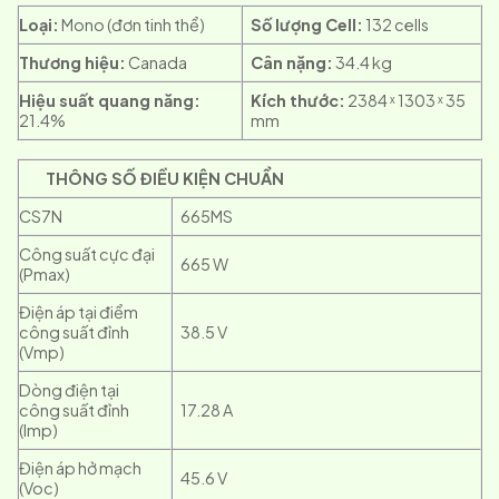
Loại:
Mono (đơn tinh thể)
Số lượng Cell:
132 cells
Thương hiệu:
Canada
Cân nặng:
34.4 kg
Hiệu suất quang năng:
Kích thước:
2384 ˣ 1303 ˣ 35
21.4%
mm
THÔNG SỐ ĐIỀU KIỆN CHUẨN
CS7N
665MS
Công suất cực đại
665 W
(Pmax)
Điện áp tại điểm
công suất đỉnh
38.5 V
(Vmp)
Dòng điện tại
công suất đỉnh
17.28 A
(Imp)
Điện áp hở mạch
45.6 V
(Voc)