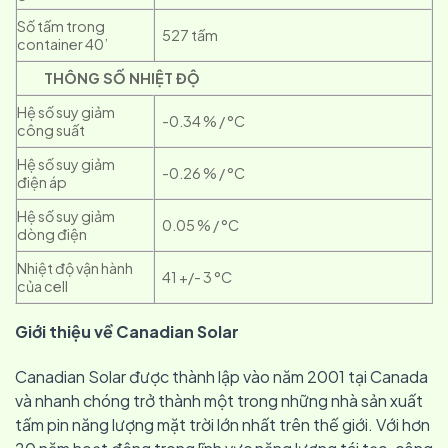
Số tấm trong
527 tấm
container 40’
THÔNG SỐ NHIỆT ĐỘ
Hệ số suy giảm
-0.34 % / °C
công suất
Hệ số suy giảm
-0.26 % / °C
điện áp
Hệ số suy giảm
0.05 % / °C
dòng điện
Nhiệt độ vận hành
41 +/- 3 °C
của cell
Giới thiệu về Canadian Solar
Canadian Solar được thành lập vào năm 2001 tại Canada
và nhanh chóng trở thành một trong những nhà sản xuất
tấm pin năng lượng mặt trời lớn nhất trên thế giới. Với hơn