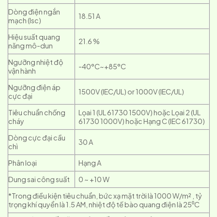
Dòng điện ngắn
18.51 A
mạch (Isc)
Hiệu suất quang
21.6 %
năng mô-dun
Ngưỡng nhiệt độ
-40°C~+85°C
vận hành
Ngưỡng điện áp
1500V (IEC/UL) or 1000V (IEC/UL)
cực đại
Tiêu chuẩn chống
Lọai 1 (UL 61730 1500V) hoặc Lọai 2 (UL
cháy
61730 1000V) hoặc Hạng C (IEC 61730)
Dòng cực đại cầu
30 A
chì
Phân loại
Hạng A
Dung sai công suất
0 ~ +10 W
*Trong điều kiện tiêu chuẩn, bức xạ mặt trời là 1000 W/m² , tỷ
trọng khí quyển là 1.5 AM, nhiệt độ tế bào quang điện là 25⁰C