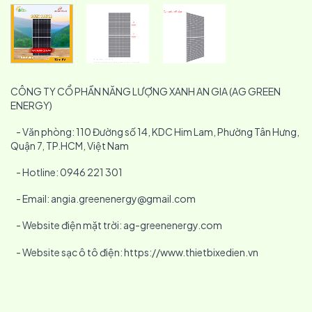
CÔNG TY CỔ PHẦN NĂNG LƯỢNG XANH AN GIA (AG GREEN
ENERGY)
- Văn phòng: 110 Đường số 14, KDC Him Lam, Phường Tân Hưng,
Quận 7, TP.HCM, Việt Nam
- Hotline: 0946 221 301
- Email: angia.greenenergy@gmail.com
- Website điện mặt trời: ag-greenenergy.com
- Website sạc ô tô điện: https://www.thietbixedien.vn