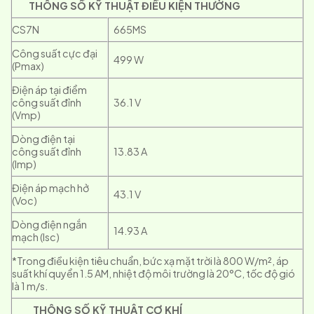
THÔNG SỐ KỸ THUẬT ĐIỀU KIỆN THƯỜNG
CS7N
665MS
Công suất cực đại
499 W
(Pmax)
Điện áp tại điểm
công suất đỉnh
36.1 V
(Vmp)
Dòng điện tại
công suất đỉnh
13.83 A
(Imp)
Điện áp mạch hở
43.1 V
(Voc)
Dòng điện ngắn
14.93 A
mạch (Isc)
*Trong điều kiện tiêu chuẩn, bức xạ mặt trời là 800 W/m², áp
suất khí quyển 1.5 AM, nhiệt độ môi trường là 20°C, tốc độ gió
là 1 m/s.
THÔNG SỐ KỸ THUẬT CƠ KHÍ