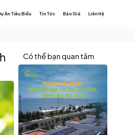
Dự Án Tiêu Biểu
Tin Tức
Báo Giá
Liên Hệ
ch
Có thể bạn quan tâm