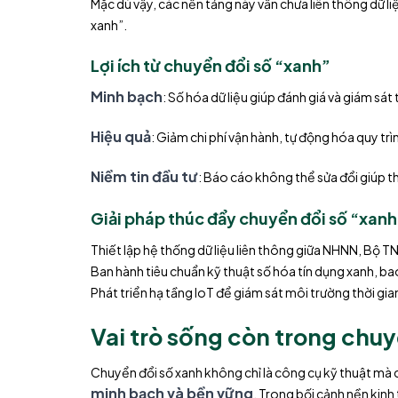
Mặc dù vậy, các nền tảng này vẫn chưa liên thông dữ l
xanh”.
Lợi ích từ chuyển đổi số “xanh”
Minh bạch
: Số hóa dữ liệu giúp đánh giá và giám sát 
Hiệu quả
: Giảm chi phí vận hành, tự động hóa quy tr
Niềm tin đầu tư
: Báo cáo không thể sửa đổi giúp th
Giải pháp thúc đẩy chuyển đổi số “xanh
Thiết lập hệ thống dữ liệu liên thông giữa NHNN, Bộ T
Ban hành tiêu chuẩn kỹ thuật số hóa tín dụng xanh, bao
Phát triển hạ tầng IoT để giám sát môi trường thời gia
Vai trò sống còn trong chuyể
Chuyển đổi số xanh không chỉ là công cụ kỹ thuật mà c
minh bạch và bền vững
. Trong bối cảnh nền kinh