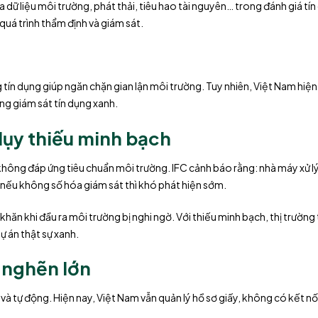
dữ liệu môi trường, phát thải, tiêu hao tài nguyên… trong đánh giá tí
quá trình thẩm định và giám sát.
 tín dụng giúp ngăn chặn gian lận môi trường. Tuy nhiên, Việt Nam hiệ
ong giám sát tín dụng xanh.
 lụy thiếu minh bạch
không đáp ứng tiêu chuẩn môi trường. IFC cảnh báo rằng: nhà máy xử l
, nếu không số hóa giám sát thì khó phát hiện sớm.
ăn khi đầu ra môi trường bị nghi ngờ. Với thiếu minh bạch, thị trường 
 án thật sự xanh.
 nghẽn lớn
và tự động. Hiện nay, Việt Nam vẫn quản lý hồ sơ giấy, không có kết nố