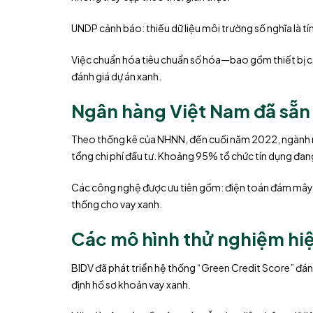
UNDP cảnh báo: thiếu dữ liệu môi trường số nghĩa là tín
Việc chuẩn hóa tiêu chuẩn số hóa—bao gồm thiết bị cả
đánh giá dự án xanh.
Ngân hàng Việt Nam đã sẵn 
Theo thống kê của NHNN, đến cuối năm 2022, ngành 
tổng chi phí đầu tư. Khoảng 95% tổ chức tín dụng đang 
Các công nghệ được ưu tiên gồm: điện toán đám mây, AI
thống cho vay xanh.
Các mô hình thử nghiệm hi
BIDV đã phát triển hệ thống “Green Credit Score” đá
định hồ sơ khoản vay xanh.