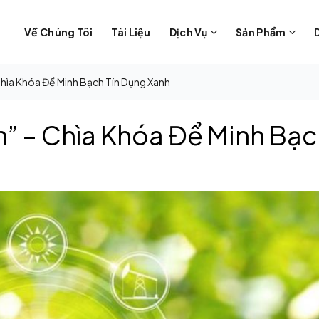
Về Chúng Tôi
Tài Liệu
Dịch Vụ
Sản Phẩm
hìa Khóa Để Minh Bạch Tín Dụng Xanh
” – Chìa Khóa Để Minh Bạ