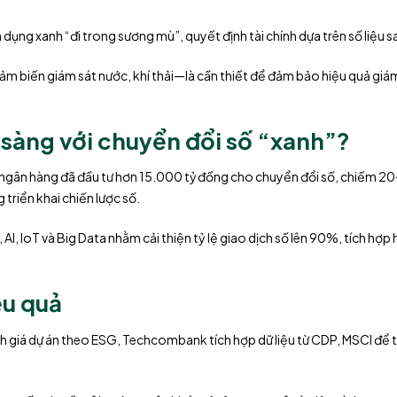
 dụng xanh “đi trong sương mù”, quyết định tài chính dựa trên số liệu sai
m biến giám sát nước, khí thải—là cần thiết để đảm bảo hiệu quả giám
sàng với chuyển đổi số “xanh”?
ngân hàng đã đầu tư hơn 15.000 tỷ đồng cho chuyển đổi số, chiếm 
triển khai chiến lược số.
, IoT và Big Data nhằm cải thiện tỷ lệ giao dịch số lên 90%, tích hợp 
ệu quả
nh giá dự án theo ESG, Techcombank tích hợp dữ liệu từ CDP, MSCI để