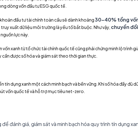
trong dòng vốn đầu tư ESG quốc tế.
30–40% tổng vố
khoản đầu tư tài chính toàn cầu sẽ dành khoảng
chuyển đổi
 truy xuất dữ liệu môi trường là yếu tố bắt buộc. Như vậy,
 nguồn lực này.
vốn xanh từ tổ chức tài chính quốc tế cũng phải chứng minh lộ trình g
ày cần được số hóa và giám sát theo thời gian thực.
ển tín dụng xanh một cách minh bạch và bền vững. Khi số hóa đầy đủ dữ 
hút vốn quốc tế và hỗ trợ mục tiêu net-zero.
để đánh giá, giám sát và minh bạch hóa quy trình tín dụng xa