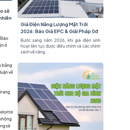
ạo sẽ
 nhiên
Giá Điện Năng Lượng Mặt Trời
2026: Báo Giá EPC & Giải Pháp 0đ
. Báo
Bước sang năm 2026, khi giá điện sinh
ện ở
hoạt liên tục được điều chỉnh và các chính
sách về năng...
ạy bằng
luận về
 trang
eloitte
g không
ung sẽ