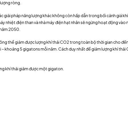
 lượng ròng.
các giải pháp năng lượng khác không còn hấp dẫn trong bối cảnh giá khí
máy nhiệt điện than và nhà máy điện hạt nhân sẽ ngừng hoạt động vào
n năm 2050.
ông thể giảm được lượng khí thải CO2 trong toàn bộ thời gian cho đến
ại – khoảng 5 gigatons mỗi năm. Cách duy nhất để giảm lượng khí thải 
ng khí thải giảm được một gigaton.