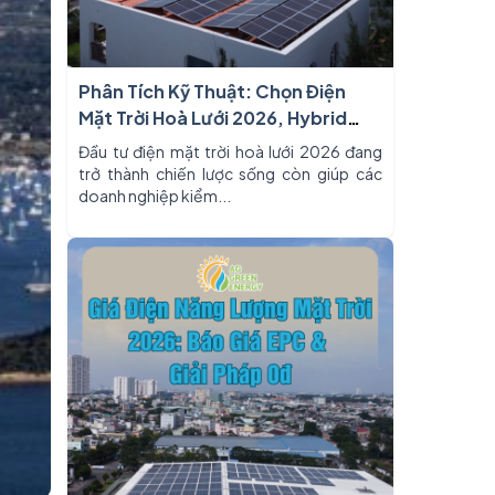
Phân Tích Kỹ Thuật: Chọn Điện
Mặt Trời Hoà Lưới 2026, Hybrid
Hay Độc Lập?
Đầu tư điện mặt trời hoà lưới 2026 đang
trở thành chiến lược sống còn giúp các
doanh nghiệp kiểm...