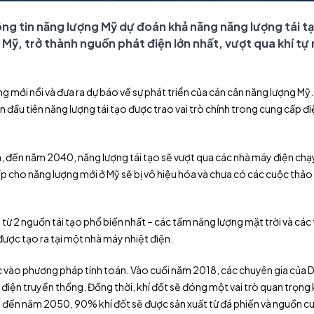
ông tin năng lượng Mỹ dự đoán khả năng năng lượng tái t
 Mỹ, trở thành nguồn phát điện lớn nhất, vượt qua khí tự
g mới nổi và đưa ra dự báo về sự phát triển của cán cân năng lượng Mỹ
ần đầu tiên năng lượng tái tạo được trao vai trò chính trong cung cấp đi
a, đến năm 2040, năng lượng tái tạo sẽ vượt qua các nhà máy điện ch
ấp cho năng lượng mới ở Mỹ sẽ bị vô hiệu hóa và chưa có các cuộc thảo 
từ 2 nguồn tái tạo phổ biến nhất – các tấm năng lượng mặt trời và các
 được tạo ra tại một nhà máy nhiệt điện.
ộc vào phương pháp tính toán. Vào cuối năm 2018, các chuyên gia của D
 điện truyền thống. Đồng thời, khí đốt sẽ đóng một vai trò quan trọn
i: đến năm 2050, 90% khí đốt sẽ được sản xuất từ đá phiến và nguồn c