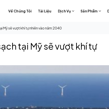
Về Chúng Tôi
Tài Liệu
Dịch Vụ
Sản Phẩm
ại Mỹ sẽ vượt khí tự nhiên vào năm 2040
ch tại Mỹ sẽ vượt khí tự
0