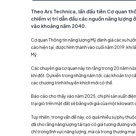
Theo Ars Technica, lần đầu tiên Cơ quan th
chiếm vị trí dẫn đầu các nguồn năng lượng ở
vào khoảng năm 2040.
Cơ quan Thông tin năng lượng Mỹ đánh giá các xu hướn
cáo hiện tại, được hình thành vào cuối năm 2019, khi l
Mỹ.
Các chuyên gia cơ quan này tin rằng trong 20 năm nữ
khí đốt. Dự kiến trong những năm tới, các khoản trợ c
các chương trình khuyến khích mới có thể.
Báo cáo cho thấy vào năm 2025, chi phí sản xuất điện 
trại gió trên mặt đất sẽ bằng với giá của một kilowatt
Tuy nhiên, trong vấn đề này, có quá nhiều sự phụ thu
đã cho rằng năng lượng tái tạo có giá tương đương với
chỉ trong lĩnh vực năng lượng, mà cả trong thương mạ