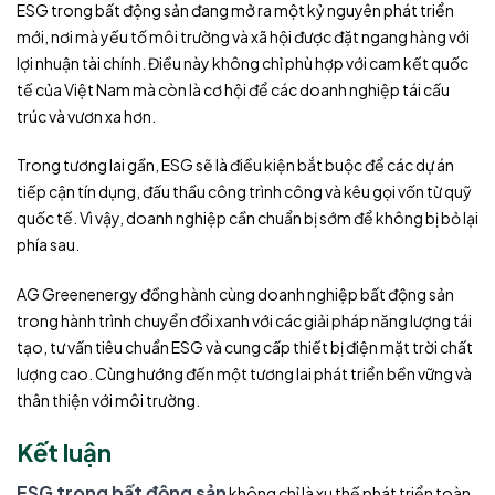
ESG trong bất động sản đang mở ra một kỷ nguyên phát triển
mới, nơi mà yếu tố môi trường và xã hội được đặt ngang hàng với
lợi nhuận tài chính. Điều này không chỉ phù hợp với cam kết quốc
tế của Việt Nam mà còn là cơ hội để các doanh nghiệp tái cấu
trúc và vươn xa hơn.
Trong tương lai gần, ESG sẽ là điều kiện bắt buộc để các dự án
tiếp cận tín dụng, đấu thầu công trình công và kêu gọi vốn từ quỹ
quốc tế. Vì vậy, doanh nghiệp cần chuẩn bị sớm để không bị bỏ lại
phía sau.
AG Greenenergy đồng hành cùng doanh nghiệp bất động sản
trong hành trình chuyển đổi xanh với các giải pháp năng lượng tái
tạo, tư vấn tiêu chuẩn ESG và cung cấp thiết bị điện mặt trời chất
lượng cao. Cùng hướng đến một tương lai phát triển bền vững và
thân thiện với môi trường.
Kết luận
ESG trong bất động sản
không chỉ là xu thế phát triển toàn