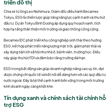
triển đô thị
Chia sẻ từ ông Leo Nishimura, Giám đốc điều hành Becamex
Tokyu, ESG là chiến lược giúp tăng năng lực cạnh tranh và thu hút
đầu tư. Dự án Tokyu Bình Dương áp dụng quy hoạch xanh, tích
hợp hạ tầng thân thiện môi trường và giao thông công cộng.
Becamex IDC phát triển khu công nghiệp sinh thái theo hướng
ESG, kết hợp phát triển năng lượng mặt trời, giảm phát thải và
xây dựng tiện ích xã hội như nhà ở, bệnh viện, trường học. Điều
này giúp thu hút FDI và đảm bảo tăng trưởng dài hạn.
ESG trong bất động sản giúp doanh nghiệp nâng cao uy tín, đạt
được chứng chỉ quốc tế và kết nối dễ dàng hơn với các quỹ đầu tư
nước ngoài. Đây là lợi thế cạnh tranh bền vững trong môi trường
kinh doanh ngày càng khắt khe.
Tín dụng xanh và chính sách tài chính hỗ
trợ ESG