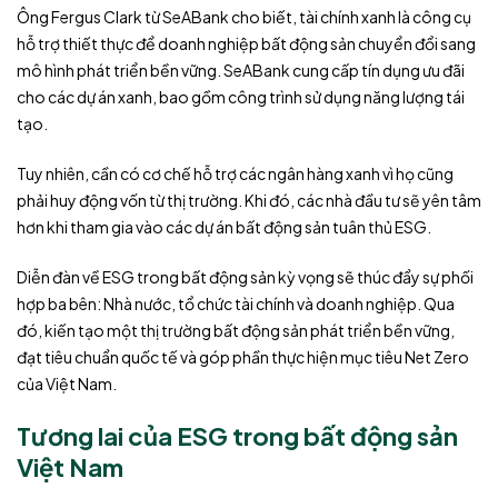
Ông Fergus Clark từ SeABank cho biết, tài chính xanh là công cụ
hỗ trợ thiết thực để doanh nghiệp bất động sản chuyển đổi sang
mô hình phát triển bền vững. SeABank cung cấp tín dụng ưu đãi
cho các dự án xanh, bao gồm công trình sử dụng năng lượng tái
tạo.
Tuy nhiên, cần có cơ chế hỗ trợ các ngân hàng xanh vì họ cũng
phải huy động vốn từ thị trường. Khi đó, các nhà đầu tư sẽ yên tâm
hơn khi tham gia vào các dự án bất động sản tuân thủ ESG.
Diễn đàn về ESG trong bất động sản kỳ vọng sẽ thúc đẩy sự phối
hợp ba bên: Nhà nước, tổ chức tài chính và doanh nghiệp. Qua
đó, kiến tạo một thị trường bất động sản phát triển bền vững,
đạt tiêu chuẩn quốc tế và góp phần thực hiện mục tiêu Net Zero
của Việt Nam.
Tương lai của ESG trong bất động sản
Việt Nam