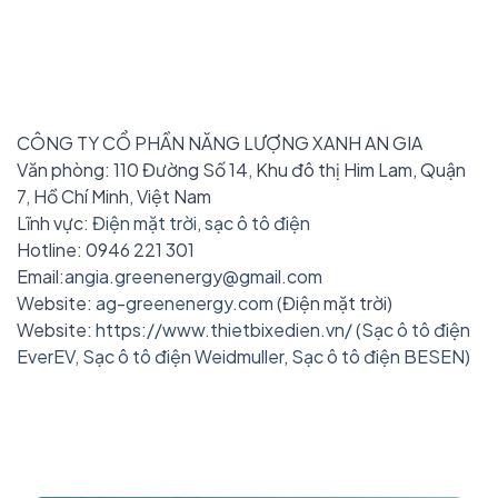
CÔNG TY CỔ PHẦN NĂNG LƯỢNG XANH AN GIA
Văn phòng: 110 Đường Số 14, Khu đô thị Him Lam, Quận
7, Hồ Chí Minh, Việt Nam
Lĩnh vực:
Điện mặt trời
,
sạc ô tô điện
Hotline: 0946 221 301
Email:
angia.greenenergy@gmail.com
Website:
ag-greenenergy.com
(Điện mặt trời)
Website:
https://www.thietbixedien.vn/
(
Sạc ô tô điện
EverEV
,
Sạc ô tô điện Weidmuller
,
Sạc ô tô điện BESEN
)