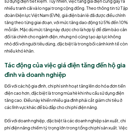
sử dụng điện tiết kiệm. Tuy nhiên, việc tăng giá điện cũng gây ra
nhiều tranh cãi và lo ngại trong cộng đồng. Theo thông tin từ Tập
đoàn Điện lực Việt Nam (EVN), giá điện bán lẻ đã được điều chỉnh
tăng theo từng giai đoạn, với mức tăng dao động từ 5% đến 10%
mỗi lần. Mặc dù mức tăng này được cho là hợp lý để đảm bảo cân
đối tài chính cho ngành điện, nhưng nó cũng tạo áp lực không
nhỏ đối với người tiêu dùng, đặc biệt là trong bối cảnh kinh tế còn
nhiều khó khăn.
Tác động của việc giá điện tăng đến hộ gia
đình và doanh nghiệp
Đối với các hộ gia đình, chi phí sinh hoạt tăng lên do hóa đơn tiền
điện cao hơn, đặc biệt là trong mùa hè khi nhu cầu sử dụng điện
tăng cao. Điều này khiến nhiều gia đình phải cắt giảm chi tiêu ở
các lĩnh vực khác để bù đắp cho chi phí điện năng.
Đối với doanh nghiệp, đặc biệt là các doanh nghiệp sản xuất, chi
phí điện năng chiếm tỷ trọng lớn trong tổng chi phí sản xuất. Việc