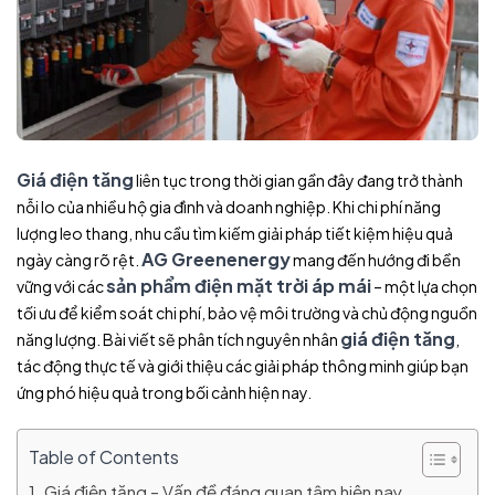
Giá điện tăng
liên tục trong thời gian gần đây đang trở thành
nỗi lo của nhiều hộ gia đình và doanh nghiệp. Khi chi phí năng
lượng leo thang, nhu cầu tìm kiếm giải pháp tiết kiệm hiệu quả
AG Greenenergy
ngày càng rõ rệt.
mang đến hướng đi bền
sản phẩm điện mặt trời áp mái
vững với các
– một lựa chọn
tối ưu để kiểm soát chi phí, bảo vệ môi trường và chủ động nguồn
giá điện tăng
năng lượng. Bài viết sẽ phân tích nguyên nhân
,
tác động thực tế và giới thiệu các giải pháp thông minh giúp bạn
ứng phó hiệu quả trong bối cảnh hiện nay.
Table of Contents
Giá điện tăng – Vấn đề đáng quan tâm hiện nay