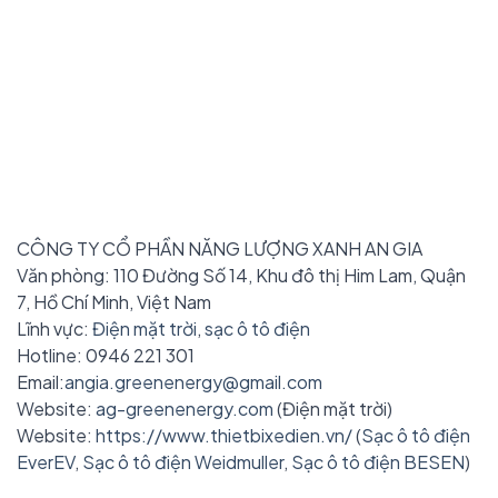
CÔNG TY CỔ PHẦN NĂNG LƯỢNG XANH AN GIA
Văn phòng: 110 Đường Số 14, Khu đô thị Him Lam, Quận
7, Hồ Chí Minh, Việt Nam
Lĩnh vực:
Điện mặt trời
,
sạc ô tô điện
Hotline: 0946 221 301
Email:
angia.greenenergy@gmail.com
Website:
ag-greenenergy.com
(Điện mặt trời)
Website:
https://www.thietbixedien.vn/
(
Sạc ô tô điện
EverEV
,
Sạc ô tô điện Weidmuller
,
Sạc ô tô điện BESEN
)