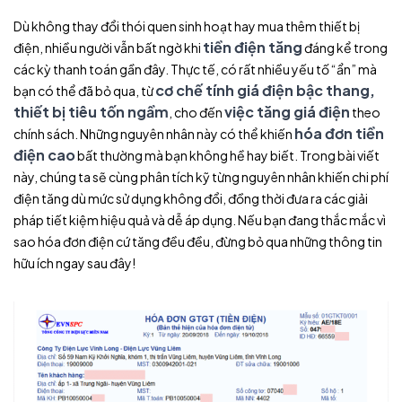
Dù không thay đổi thói quen sinh hoạt hay mua thêm thiết bị
tiền điện tăng
điện, nhiều người vẫn bất ngờ khi
đáng kể trong
các kỳ thanh toán gần đây. Thực tế, có rất nhiều yếu tố “ẩn” mà
cơ chế tính giá điện bậc thang,
bạn có thể đã bỏ qua, từ
thiết bị tiêu tốn ngầm
việc tăng giá điện
, cho đến
theo
hóa đơn tiền
chính sách. Những nguyên nhân này có thể khiến
điện cao
bất thường mà bạn không hề hay biết. Trong bài viết
này, chúng ta sẽ cùng phân tích kỹ từng nguyên nhân khiến chi phí
điện tăng dù mức sử dụng không đổi, đồng thời đưa ra các giải
pháp tiết kiệm hiệu quả và dễ áp dụng. Nếu bạn đang thắc mắc vì
sao hóa đơn điện cứ tăng đều đều, đừng bỏ qua những thông tin
hữu ích ngay sau đây!