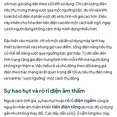
với mức giá tăng dần theo số kWh sử dụng. Chỉ cần lượng điện
tiêu thụ trong tháng vượt qua một ngưỡng bậc, dù chỉ vài kWh,
toàn bộ số điện ở phần vượt đó sẽ bị tính với giá cao hơn. Điều
này khiến cho hóa đơn tiền điện cao lên một cách bất ngờ, ngay
cả khi người dùng không cảm thấy mình dùng nhiều hơn.
Đặc biệt vào mùa hè, chỉ với một vài lần sử dụng máy lạnh hay
thiết bị làm mát vào khung giờ cao điểm, tổng điện năng tiêu thụ
có thể dễ dàng vượt qua ngưỡng bậc giá thấp. Từ đó dẫn đến
tình trạng tăng giá điện trung bình trên mỗi kWh mà người dùng
không kịp nhận ra. Việc hiểu rõ và chủ động theo dõi bảng giá
điện theo bậc thang là rất quan trọng để tối ưu tiêu thụ điện năng
và tránh bị “vượt ngưỡng” một cách thụ động.
Sự hao hụt và rò rỉ điện âm thầm
rò rỉ điện ngầm
Ngoài cách tính giá, sự hao hụt hoặc
cũng là
tiền điện tăng
nguyên nhân âm thầm khiến
dù mức độ sử dụng
gần như không thay đổi. Các dây dẫn cũ kỹ, ổ cắm lỏng lẻo, hay