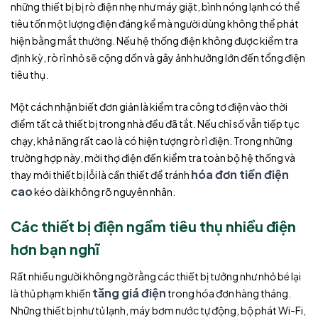
những thiết bị bị rò điện nhẹ như máy giặt, bình nóng lạnh có thể
tiêu tốn một lượng điện đáng kể mà người dùng không thể phát
hiện bằng mắt thường. Nếu hệ thống điện không được kiểm tra
định kỳ, rò rỉ nhỏ sẽ cộng dồn và gây ảnh hưởng lớn đến tổng điện
tiêu thụ.
Một cách nhận biết đơn giản là kiểm tra công tơ điện vào thời
điểm tất cả thiết bị trong nhà đều đã tắt. Nếu chỉ số vẫn tiếp tục
chạy, khả năng rất cao là có hiện tượng rò rỉ điện. Trong những
trường hợp này, mời thợ điện đến kiểm tra toàn bộ hệ thống và
hóa đơn tiền điện
thay mới thiết bị lỗi là cần thiết để tránh
cao
kéo dài không rõ nguyên nhân.
Các thiết bị điện ngầm tiêu thụ nhiều điện
hơn bạn nghĩ
Rất nhiều người không ngờ rằng các thiết bị tưởng như nhỏ bé lại
tăng giá điện
là thủ phạm khiến
trong hóa đơn hàng tháng.
Những thiết bị như tủ lạnh, máy bơm nước tự động, bộ phát Wi-Fi,