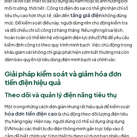
biệt là với các thiết bị đã sử dụng lâu năm hoặc bị ảnh hưởng bởi
môi trường, thời tiết. Công tơ điện đo sai có thể ghi nhận chỉ số
tăng giá điện
tiêu thụ cao hơn thực tế, dẫn đến
không đúng
mức. Để kiểm soát điều này, người dùng nên chủ động kiểm tra
và đối chiếu chỉ số công tơ hàng tháng. Nếu nghi ngờ sai lệch,
hoàn toàn có thể liên hệ với ngành điện lực (như EVN) để yêu cầu
kiểm định công tơ theo quy trình minh bạch. Việc chủ động trong
khâu giám sát không chỉ giúp phát hiện sớm bất thường mà còn
đảm bảo quyền lợi tiêu dùng điện minh bạch và chính xác.
Giải pháp kiểm soát và giảm hóa đơn
tiền điện hiệu quả
Theo dõi và quản lý điện năng tiêu thụ
Một trong những cách đơn giản nhưng rất hiệu quả để kiểm soát
hóa đơn tiền điện cao
là chủ động theo dõi lượng điện tiêu
thụ hàng ngày. Hiện nay, người dùng có thể sử dụng ứng dụng
EVN hoặc các thiết bị đo điện thông minh gắn trực tiếp vào ổ
cắm để biết chính xác từng thiết bị đang sử dụng bao nhiêu điện