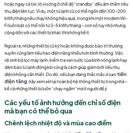
hoặc ngay cả tivi, lò vi sóng ở chế độ “standby” đều âm thầm tiêu
thụ điện liên tục. Ví dụ, một tủ lạnh cũ có thể ngốn đến 100–200
kWh/tháng nếu chạy không hiệu quả, trong khi một modem Wi-
Fi luôn bật có thể tốn từ 3–5 kWh/tháng – con số tuy nhỏ nhưng
cộng dồn với các thiết bị khác thì không hề ít.
Ngoài ra, những thiết bị cũ kỹ hoặc không được bảo trì thường
xuyên cũng làm tiêu hao điện năng nhiều hơn bình thường. Việc
vệ sinh bộ lọc máy lạnh, kiểm tra van nước của bình nóng lạnh hay
đảm bảo tủ lạnh đóng kín cũng là cách giúp giảm bớt tiêu thụ
tiền
điện không cần thiết. Do đó, nếu bạn đang thắc mắc vì sao
điện tăng
, hãy xem xét lại toàn bộ hệ thống thiết bị trong nhà –
kể cả những thiết bị luôn “chạy ngầm” mà ít người để ý.
Các yếu tố ảnh hưởng đến chỉ số điện
mà bạn có thể bỏ qua
Chênh lệch nhiệt độ và mùa cao điểm