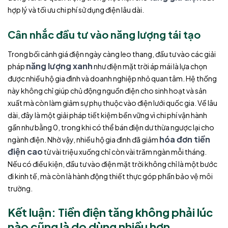
hợp lý và tối ưu chi phí sử dụng điện lâu dài.
Cân nhắc đầu tư vào năng lượng tái tạo
Trong bối cảnh giá điện ngày càng leo thang, đầu tư vào các giải
năng lượng xanh
pháp
như điện mặt trời áp mái là lựa chọn
được nhiều hộ gia đình và doanh nghiệp nhỏ quan tâm. Hệ thống
này không chỉ giúp chủ động nguồn điện cho sinh hoạt và sản
xuất mà còn làm giảm sự phụ thuộc vào điện lưới quốc gia. Về lâu
dài, đây là một giải pháp tiết kiệm bền vững vì chi phí vận hành
gần như bằng 0, trong khi có thể bán điện dư thừa ngược lại cho
hóa đơn tiền
ngành điện. Nhờ vậy, nhiều hộ gia đình đã giảm
điện cao
từ vài triệu xuống chỉ còn vài trăm ngàn mỗi tháng.
Nếu có điều kiện, đầu tư vào điện mặt trời không chỉ là một bước
đi kinh tế, mà còn là hành động thiết thực góp phần bảo vệ môi
trường.
Kết luận: Tiền điện tăng không phải lúc
nào cũng là do dùng nhiều hơn