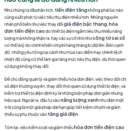
tiền điện tăng
Như chúng ta đã phân tích,
không phải lúc nào
cũng xuất phát từ việc tiêu thụ điện nhiều hơn. Những nguyên
giá điện bậc thang
hóa
nhân phổ biến như việc thay đổi
,
đơn tiền điện cao
do thiết bị điện ngầm tiêu thụ nhiều năng
công tơ sai số
lượng mà không nhận ra, hay các sự cố nhỏ như
có thể là lý do chính khiến chi phí hàng tháng bị đội lên. Bên cạnh
đó, những yếu tố ngoại cảnh như mùa cao điểm hay chênh lệch
nhiệt độ cũng có thể làm gia tăng mức tiêu thụ điện, dù thói quen
sử dụng không thay đổi.
Để chủ động quản lý và giảm thiểu hóa đơn điện, việc theo dõi chỉ
số điện thường xuyên, thay đổi thói quen sử dụng thiết bị điện, và
kiểm tra thiết bị điện định kỳ là những biện pháp đơn giản nhưng
năng lượng xanh
hiệu quả. Ngoài ra, đầu tư vào
như điện mặt
trời cũng là một giải pháp dài hạn giúp tiết kiệm chi phí và giảm
tăng giá điện
thiểu sự phụ thuộc vào
.
hóa đơn tiền điện cao
Tóm lại, việc kiểm soát và giảm thiểu