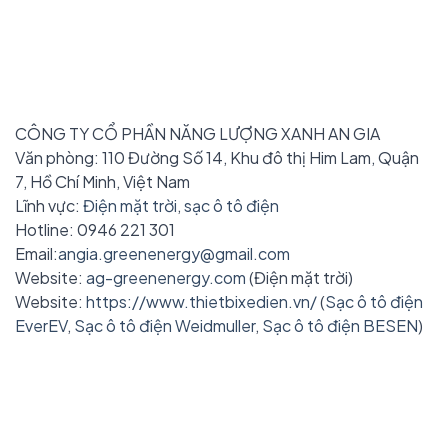
CÔNG TY CỔ PHẦN NĂNG LƯỢNG XANH AN GIA
Văn phòng: 110 Đường Số 14, Khu đô thị Him Lam, Quận
7, Hồ Chí Minh, Việt Nam
Lĩnh vực:
Điện mặt trời
,
sạc ô tô điện
Hotline: 0946 221 301
Email:
angia.greenenergy@gmail.com
Website:
ag-greenenergy.com
(Điện mặt trời)
Website:
https://www.thietbixedien.vn/
(
Sạc ô tô điện
EverEV
,
Sạc ô tô điện Weidmuller
,
Sạc ô tô điện BESEN
)