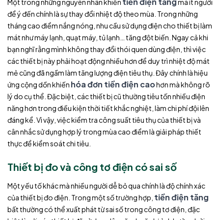
tiền điện tăng
Một trong những nguyên nhân khiến
mà ít người
để ý đến chính là sự thay đổi nhiệt độ theo mùa. Trong những
tháng cao điểm nắng nóng, nhu cầu sử dụng điện cho thiết bị làm
mát như máy lạnh, quạt máy, tủ lạnh… tăng đột biến. Ngay cả khi
bạn nghĩ rằng mình không thay đổi thói quen dùng điện, thì việc
các thiết bị này phải hoạt động nhiều hơn để duy trì nhiệt độ mát
mẻ cũng đã ngầm làm tăng lượng điện tiêu thụ. Đây chính là hiệu
hóa đơn tiền điện cao
ứng cộng dồn khiến
hơn mà không rõ
lý do cụ thể. Đặc biệt, các thiết bị cũ thường tiêu tốn nhiều điện
năng hơn trong điều kiện thời tiết khắc nghiệt, làm chi phí đội lên
đáng kể. Vì vậy, việc kiểm tra công suất tiêu thụ của thiết bị và
cân nhắc sử dụng hợp lý trong mùa cao điểm là giải pháp thiết
thực để kiểm soát chi tiêu.
Thiết bị đo và công tơ điện có sai số
Một yếu tố khác mà nhiều người dễ bỏ qua chính là độ chính xác
tiền điện tăng
của thiết bị đo điện. Trong một số trường hợp,
bất thường có thể xuất phát từ sai số trong công tơ điện, đặc