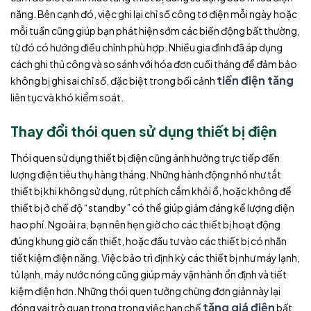
năng. Bên cạnh đó, việc ghi lại chỉ số công tơ điện mỗi ngày hoặc
mỗi tuần cũng giúp bạn phát hiện sớm các biến động bất thường,
từ đó có hướng điều chỉnh phù hợp. Nhiều gia đình đã áp dụng
cách ghi thủ công và so sánh với hóa đơn cuối tháng để đảm bảo
tiền điện tăng
không bị ghi sai chỉ số, đặc biệt trong bối cảnh
liên tục và khó kiểm soát.
Thay đổi thói quen sử dụng thiết bị điện
Thói quen sử dụng thiết bị điện cũng ảnh hưởng trực tiếp đến
lượng điện tiêu thụ hàng tháng. Những hành động nhỏ như tắt
thiết bị khi không sử dụng, rút phích cắm khỏi ổ, hoặc không để
thiết bị ở chế độ “standby” có thể giúp giảm đáng kể lượng điện
hao phí. Ngoài ra, bạn nên hẹn giờ cho các thiết bị hoạt động
đúng khung giờ cần thiết, hoặc đầu tư vào các thiết bị có nhãn
tiết kiệm điện năng. Việc bảo trì định kỳ các thiết bị như máy lạnh,
tủ lạnh, máy nước nóng cũng giúp máy vận hành ổn định và tiết
kiệm điện hơn. Những thói quen tưởng chừng đơn giản này lại
tăng giá điện
đóng vai trò quan trọng trong việc hạn chế
bất