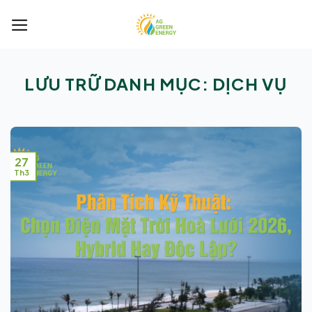
Bỏ
qua
nội
dung
LƯU TRỮ DANH MỤC:
DỊCH VỤ
27
Th3