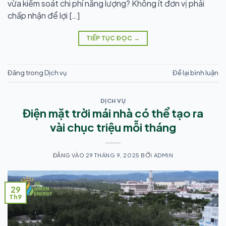
vừa kiểm soát chi phí năng lượng? Không ít đơn vị phải
chấp nhận để lợi […]
TIẾP TỤC ĐỌC
→
Đăng trong
Dịch vụ
Để lại bình luận
DỊCH VỤ
Điện mặt trời mái nhà có thể tạo ra
vài chục triệu mỗi tháng
ĐĂNG VÀO
29 THÁNG 9, 2025
BỞI
ADMIN
29
Th9