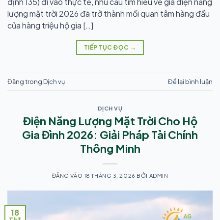
định 135) đi vào thực tế, nhu cầu tìm hiểu về giá điện năng
lượng mặt trời 2026 đã trở thành mối quan tâm hàng đầu
của hàng triệu hộ gia […]
TIẾP TỤC ĐỌC
→
Đăng trong
Dịch vụ
Để lại bình luận
DỊCH VỤ
Điện Năng Lượng Mặt Trời Cho Hộ
Gia Đình 2026: Giải Pháp Tài Chính
Thông Minh
ĐĂNG VÀO
18 THÁNG 3, 2026
BỞI
ADMIN
18
Th3