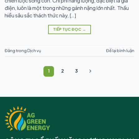
chiến lược sống còn. Chi phí năng lượng, đặc biệt là giá
điện, luôn là một trong những gánh nặng lớn nhất. Thấu
hiểu sâu sắc thách thức này, […]
TIẾP TỤC ĐỌC
→
Đăng trong
Dịch vụ
Để lại bình luận
1
2
3