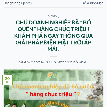
Đăng trong
Dịch vụ
Để lại bình luận
DỊCH VỤ
CHỦ DOANH NGHIỆP ĐÃ “BỎ
QUÊN” HÀNG CHỤC TRIỆU !
KHÁM PHÁ NGAY THÔNG QUA
GIẢI PHÁP ĐIỆN MẶT TRỜI ÁP
MÁI.
ĐĂNG VÀO
20 THÁNG MƯỜI MỘT, 2025
BỞI
ADMIN
20
Th11