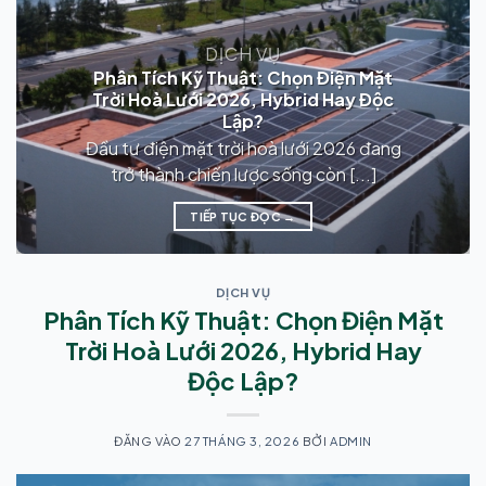
DỊCH VỤ
Phân Tích Kỹ Thuật: Chọn Điện Mặt
Trời Hoà Lưới 2026, Hybrid Hay Độc
Lập?
Đầu tư điện mặt trời hoà lưới 2026 đang
trở thành chiến lược sống còn [...]
TIẾP TỤC ĐỌC
→
DỊCH VỤ
Phân Tích Kỹ Thuật: Chọn Điện Mặt
Trời Hoà Lưới 2026, Hybrid Hay
Độc Lập?
ĐĂNG VÀO
27 THÁNG 3, 2026
BỞI
ADMIN