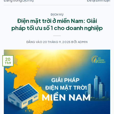
Đăng trong
Dịch vụ
Để lại bình luận
DỊCH VỤ
Điện mặt trời ở miền Nam: Giải
pháp tối ưu số 1 cho doanh nghiệp
ĐĂNG VÀO
20 THÁNG 9, 2025
BỞI
ADMIN
20
Th9